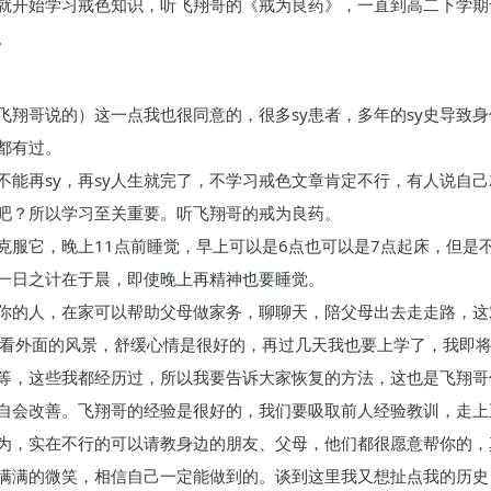
就开始学习戒色知识，听飞翔哥的《戒为良药》，一直到高二下学期
。
用飞翔哥说的）这一点我也很同意的，很多sy患者，多年的sy史导
都有过。
不能再sy，再sy人生就完了，不学习戒色文章肯定不行，有人说自
吧？所以学习至关重要。听飞翔哥的戒为良药。
服它，晚上11点前睡觉，早上可以是6点也可以是7点起床，但是不
一日之计在于晨，即使晚上再精神也要睡觉。
你的人，在家可以帮助父母做家务，聊聊天，陪父母出去走走路，这
看看外面的风景，舒缓心情是很好的，再过几天我也要上学了，我即
等，这些我都经历过，所以我要告诉大家恢复的方法，这也是飞翔哥
自会改善。飞翔哥的经验是很好的，我们要吸取前人经验教训，走上
为，实在不行的可以请教身边的朋友、父母，他们都很愿意帮你的，
满满的微笑，相信自己一定能做到的。谈到这里我又想扯点我的历史