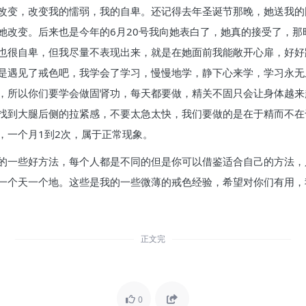
改变，改变我的懦弱，我的自卑。还记得去年圣诞节那晚，她送我的
她改变。后来也是今年的6月20号我向她表白了，她真的接受了，
也很自卑，但我尽量不表现出来，就是在她面前我能敞开心扉，好好
是遇见了戒色吧，我学会了学习，慢慢地学，静下心来学，学习永无
，所以你们要学会做固肾功，每天都要做，精关不固只会让身体越来
找到大腿后侧的拉紧感，不要太急太快，我们要做的是在于精而不在
，一个月1到2次，属于正常现象。
的一些好方法，每个人都是不同的但是你可以借鉴适合自己的方法，
一个天一个地。这些是我的一些微薄的戒色经验，希望对你们有用，
正文完
0