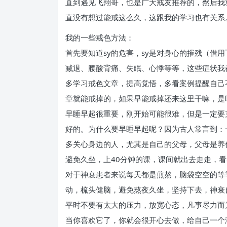
直到遇见飞翔哥，也是广大戒友推荐的，然后我
直没有想过能戒这么久，这跟我的学习也有关系
我的一些戒色方法：
首先要知道sy的危害，sy是对身心的摧残（借
减退、腰酸背痛、失眠、心悸等等，这些症状我
多学习戒色文章，提高觉悟，多看案例提醒自己
章就能戒掉的，如果早能戒掉还来这里干嘛，是
早睡早起很重要，刚开始可能很难，但是一定要克
好的。为什么要早睡早起呢？因为古人常言到：
多关心身边的人，尤其是自己的父母，父母是养
避免久坐，上40分钟的课，课间就出去走走，
对于神衰患者来说每天都是煎熬，脑袋空空的等
动，梳头健脑，避免熬夜久坐，坚持下去，神衰
平时不要有太大的压力，放宽心态，凡事尽力而
当你喜欢它了，你就会很开心去做，给自己一个