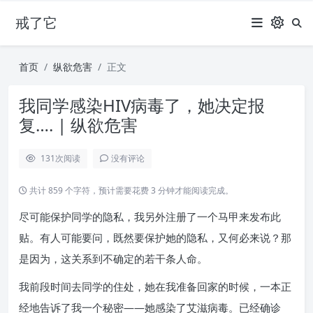
戒了它
首页
纵欲危害
正文
我同学感染HIV病毒了，她决定报
复…. | 纵欲危害
131
次阅读
没有评论
共计 859 个字符，预计需要花费 3 分钟才能阅读完成。
尽可能保护同学的隐私，我另外注册了一个马甲来发布此
贴。有人可能要问，既然要保护她的隐私，又何必来说？那
是因为，这关系到不确定的若干条人命。
我前段时间去同学的住处，她在我准备回家的时候，一本正
经地告诉了我一个秘密——她感染了艾滋病毒。已经确诊