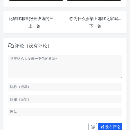
化解婬邪果报最快速的三个方法！！效果神速！ | 纵欲危害
你为什么会染上邪婬之家庭环境篇 | 纵欲危害
上一篇
下一篇
评论（没有评论）
发布评论