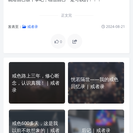
正文完
发表至：
戒者录
2024-08-21
0
戒色路上三年，修心断
恍若隔世——我的戒色
念，认识真我！ | 戒者
回忆录 | 戒者录
录
戒色600多天，这是我
以前不敢想象的 | 戒者
后记 | 戒者录