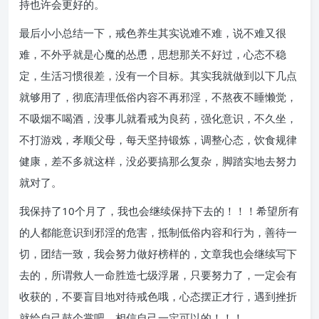
持也许会更好的。
最后小小总结一下，戒色养生其实说难不难，说不难又很
难，不外乎就是心魔的怂恿，思想那关不好过，心态不稳
定，生活习惯很差，没有一个目标。其实我就做到以下几点
就够用了，彻底清理低俗内容不再邪淫，不熬夜不睡懒觉，
不吸烟不喝酒，没事儿就看戒为良药，强化意识，不久坐，
不打游戏，孝顺父母，每天坚持锻炼，调整心态，饮食规律
健康，差不多就这样，没必要搞那么复杂，脚踏实地去努力
就对了。
我保持了10个月了，我也会继续保持下去的！！！希望所有
的人都能意识到邪淫的危害，抵制低俗内容和行为，善待一
切，团结一致，我会努力做好榜样的，文章我也会继续写下
去的，所谓救人一命胜造七级浮屠，只要努力了，一定会有
收获的，不要盲目地对待戒色哦，心态摆正才行，遇到挫折
就给自己鼓个掌吧，相信自己一定可以的！！！