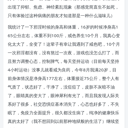
出现了抑郁、焦虑、神经紊乱现象（那感觉简直生不如死，
只有体验过这种病痛的朋友才知道那是一种什么滋味儿）
我统计了一下邪淫时候的身高和体重，16岁的时候净身高1
65公分左右，体重不到100斤，戒色养生10个月，我真心变
化太大了，全变了！这辈子有幸让我遇到了戒色吧，10个月
一次邪淫都没有，没有熬过一次夜，游戏也没怎么打了，而
且努力调整心态，控制脾气，每天坚持运动（目前每天坚持
4小时运动）没事儿就看戒为良药，今年8月我满20岁，目
前身体情况是净身高177左右，体重接近75公斤，整个人有
气质了，状态好了，干净了，没痘痘了，皮肤不灰暗不油
了，眼睛真的变大了，眼神犀利有光了，而且我发现人际关
系好了很多，社交恐惧症基本消失了，心态也好多了，不失
眠了，免疫力全面提升，很久都没生病了，纯净的健康快乐
真的太好了（我不想回到以前那种地狱般的生活了）继续坚