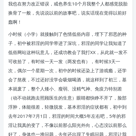
我也在努力改正错误，戒色养生10个月我整个人都感觉脱胎
换骨了一般，先说说以前的故事吧，说实话现在觉得以前好
蠢啊！
小时候（小学）就接触到了色情低俗内容，埋下了邪恶的种
子，初中被邪淫的同学带进了深坑，邪淫的同学让我知道了
低俗网站这种玩意儿，还成功教会了我打XX，从此就一发不
可收拾了，有时候一天一发（两发也有），有时候3天一
次，偶尔一个星期一次，初中的时候还染上了游戏瘾，还学
会了熬夜，不过还好没学会吸烟喝酒，就这样到了初三，基
本就废了，整个人矮小、瘦弱、没精气神、免疫力特别差
（动不动就跑去照顾医生的生意）眼睛都快睁不开了，脸部
浮肿，体能很差，轻微脱发，基本邪淫的症状都有，初中到
去年2017年7月1日，邪淫的时间大概5年左右吧，5年的邪
淫让我真的变了，不像以前那么阳光外向，心态没以前那么
好了，身体也一堆问题，去年还出现了失眠问题，邪淫让我