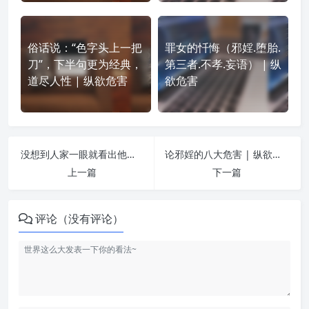
俗话说：“色字头上一把
罪女的忏悔（邪婬.堕胎.
刀”，下半句更为经典，
第三者.不孝.妄语） | 纵
道尽人性 | 纵欲危害
欲危害
没想到人家一眼就看出他犯邪婬很频繁 | 纵欲危害
论邪婬的八大危害 | 纵欲危害
上一篇
下一篇
评论（没有评论）