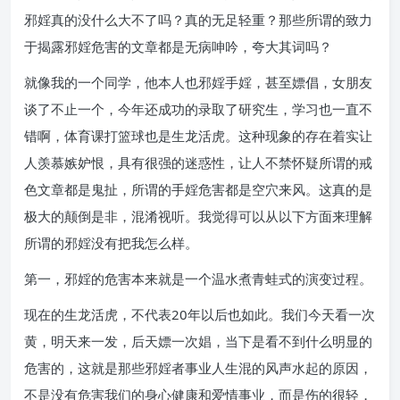
邪婬真的没什么大不了吗？真的无足轻重？那些所谓的致力
于揭露邪婬危害的文章都是无病呻吟，夸大其词吗？
就像我的一个同学，他本人也邪婬手婬，甚至嫖倡，女朋友
谈了不止一个，今年还成功的录取了研究生，学习也一直不
错啊，体育课打篮球也是生龙活虎。这种现象的存在着实让
人羡慕嫉妒恨，具有很强的迷惑性，让人不禁怀疑所谓的戒
色文章都是鬼扯，所谓的手婬危害都是空穴来风。这真的是
极大的颠倒是非，混淆视听。我觉得可以从以下方面来理解
所谓的邪婬没有把我怎么样。
第一，邪婬的危害本来就是一个温水煮青蛙式的演变过程。
现在的生龙活虎，不代表20年以后也如此。我们今天看一次
黄，明天来一发，后天嫖一次娼，当下是看不到什么明显的
危害的，这就是那些邪婬者事业人生混的风声水起的原因，
不是没有危害我们的身心健康和爱情事业，而是伤的很轻，