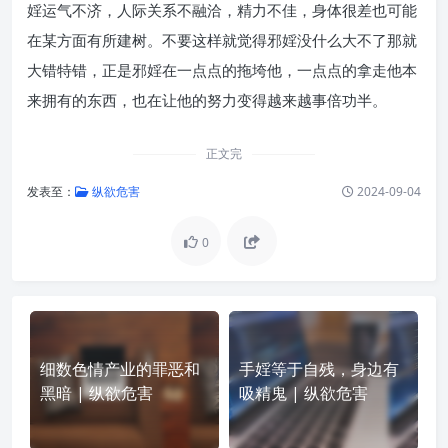
婬运气不济，人际关系不融洽，精力不佳，身体很差也可能
在某方面有所建树。不要这样就觉得邪婬没什么大不了那就
大错特错，正是邪婬在一点点的拖垮他，一点点的拿走他本
来拥有的东西，也在让他的努力变得越来越事倍功半。
正文完
发表至：
纵欲危害
2024-09-04
0
细数色情产业的罪恶和
手婬等于自残，身边有
黑暗 | 纵欲危害
吸精鬼 | 纵欲危害