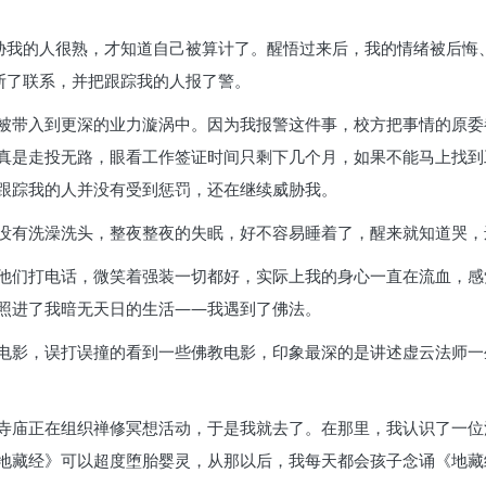
威胁我的人很熟，才知道自己被算计了。醒悟过来后，我的情绪被后悔
断了联系，并把跟踪我的人报了警。
被带入到更深的业力漩涡中。因为我报警这件事，校方把事情的原委
真是走投无路，眼看工作签证时间只剩下几个月，如果不能马上找到
跟踪我的人并没有受到惩罚，还在继续威胁我。
没有洗澡洗头，整夜整夜的失眠，好不容易睡着了，醒来就知道哭，
他们打电话，微笑着强装一切都好，实际上我的身心一直在流血，感
照进了我暗无天日的生活——我遇到了佛法。
电影，误打误撞的看到一些佛教电影，印象最深的是讲述虚云法师一
寺庙正在组织禅修冥想活动，于是我就去了。在那里，我认识了一位
地藏经》可以超度堕胎婴灵，从那以后，我每天都会孩子念诵《地藏