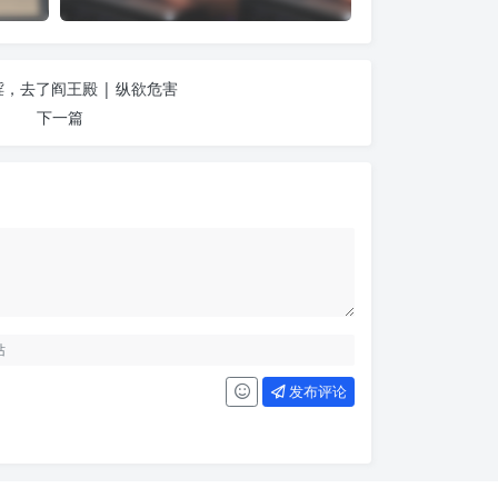
，去了阎王殿 | 纵欲危害
下一篇
发布评论