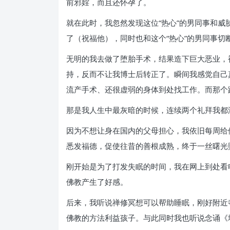
前邪婬，而且还怀孕了。
就在此时，我忽然发现这位“热心”的男同事和
了（祝福他），同时也和这个“热心”的男同事切
无明的我去做了堕胎手术，结果造下巨大恶业，
持，反而不让我博士后转正了。瞬间我感觉自己
流产手术、还很虚弱的身体到处找工作。而那个
那是我人生中最灰暗的时候，连续两个礼拜我都
因为不想让身在国内的父母担心，我依旧每周给
悉发福德，促使往昔的善根成熟，终于一丝曙光
刚开始是为了打发失眠的时间，我在网上到处看
佛教产生了好感。
后来，我听说禅修冥想可以帮助睡眠，刚好附近
佛教的方法利益孩子。与此同时我也听说念诵《