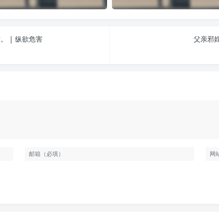
 | 纵欲危害
父亲邪婬