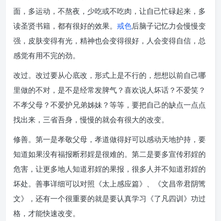
面，多运动，不熬夜，少吃或不吃肉，让自己忙碌起来，多
读圣贤书籍，都有很好的效果。
戒色
后脑子记忆力会慢慢变
强，皮肤变得有光，精神也会变得很好，人会变得自信，总
感觉有用不完的劲。
改过。改过要从心底改，形式上是不行的，想想以前自己哪
里做的不对，是不是经常发脾气？喜欢说人坏话？不爱笑？
不孝父母？不爱护兄弟姊妹？等等，要把自己的缺点一点点
找出来，三省吾身，慢慢的就会有很大的改变。
修善。第一是孝敬父母，孝道做得好可以感动天地护持，要
知道如果没有福报断邪婬是很难的。第二是要多宣传邪婬的
危害，让更多地人知道邪婬的果报，很多人并不知道邪婬的
坏处。善事详细可以对照《太上感应篇》、《文昌帝君阴骘
文》，还有一个很重要的就是要认真学习《了凡四训》功过
格，才能快速改变。