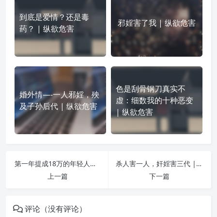
到底是爱情？还是毒
邪婬害了我 | 纵欲危害
药？ | 纵欲危害
色是刮骨钢刀真实不
婚外情—-一人邪婬，殃
虚：细数我的十种恶变
及子孙后代 | 纵欲危害
| 纵欲危害
第一年提成18万的年轻人竟要轻生 | 纵欲危害
杀人害一人，奸婬害三代 | 纵欲危害
上一篇
下一篇
评论（没有评论）