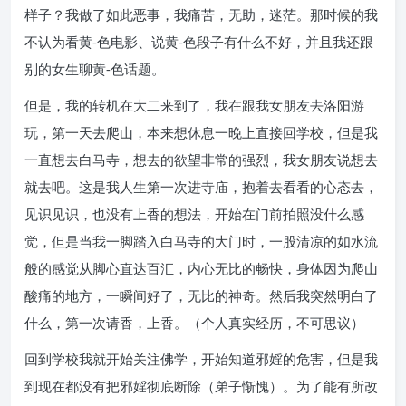
样子？我做了如此恶事，我痛苦，无助，迷茫。那时候的我
不认为看黄-色电影、说黄-色段子有什么不好，并且我还跟
别的女生聊黄-色话题。
但是，我的转机在大二来到了，我在跟我女朋友去洛阳游
玩，第一天去爬山，本来想休息一晚上直接回学校，但是我
一直想去白马寺，想去的欲望非常的强烈，我女朋友说想去
就去吧。这是我人生第一次进寺庙，抱着去看看的心态去，
见识见识，也没有上香的想法，开始在门前拍照没什么感
觉，但是当我一脚踏入白马寺的大门时，一股清凉的如水流
般的感觉从脚心直达百汇，内心无比的畅快，身体因为爬山
酸痛的地方，一瞬间好了，无比的神奇。然后我突然明白了
什么，第一次请香，上香。（个人真实经历，不可思议）
回到学校我就开始关注佛学，开始知道邪婬的危害，但是我
到现在都没有把邪婬彻底断除（弟子惭愧）。为了能有所改