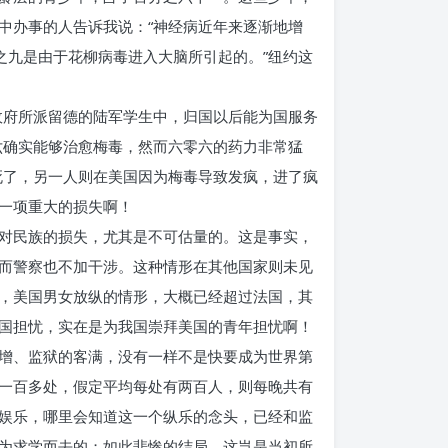
中办事的人告诉我说：“神经病近年来逐渐地增
之九是由于花柳病毒进入大脑所引起的。”纽约这
政府所派留德的陆军学生中，归国以后能为国服务
六确实能够治愈梅毒，然而六零六的药力非常猛
死了，另一人则在美国因为梅毒导致发疯，进了疯
一项重大的损失啊！
对民族的损失，尤其是不可估量的。这是事实，
而警察也不加干涉。这种情形在其他国家则未见
，美国男女放纵的情形，大概已经超过法国，其
国担忧，实在是为我国崇拜美国的青年担忧啊！
增、监狱的客满，没有一样不是快要成为世界第
一百多处，假定平均每处有两百人，则每晚共有
娱乐，哪里会知道这一个纵乐的念头，已经和监
为求学而去的；如此悲惨的结局，这岂是当初所