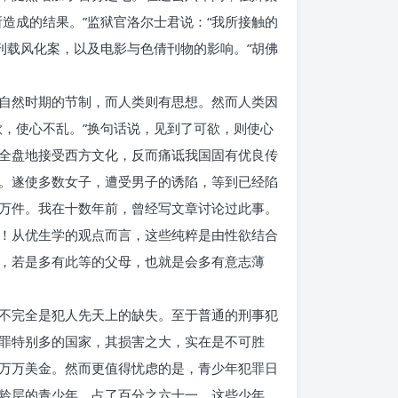
造成的结果。”监狱官洛尔士君说：“我所接触的
刊载风化案，以及电影与色倩刊物的影响。”胡佛
自然时期的节制，而人类则有思想。然而人类因
，使心不乱。”换句话说，见到了可欲，则使心
全盘地接受西方文化，反而痛诋我国固有优良传
。遂使多数女子，遭受男子的诱陷，等到已经陷
万件。我在十数年前，曾经写文章讨论过此事。
！从优生学的观点而言，这些纯粹是由性欲结合
，若是多有此等的父母，也就是会多有意志薄
不完全是犯人先天上的缺失。至于普通的刑事犯
罪特别多的国家，其损害之大，实在是不可胜
万万美金。然而更值得忧虑的是，青少年犯罪日
龄层的青少年，占了百分之六十一。这些少年，