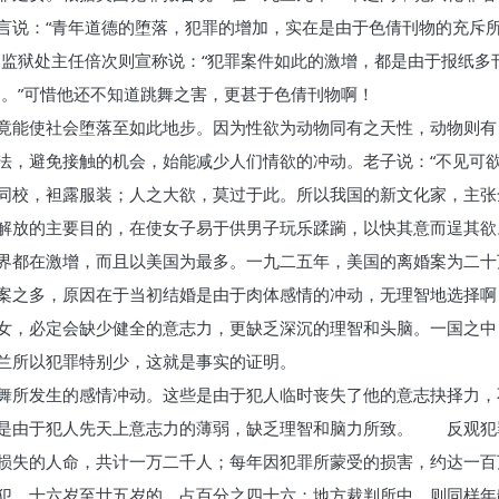
言说：“青年道德的堕落，犯罪的增加，实在是由于色倩刊物的充斥所
邦监狱处主任倍次则宣称说：“犯罪案件如此的激增，都是由于报纸多
物。”可惜他还不知道跳舞之害，更甚于色倩刊物啊！
竟能使社会堕落至如此地步。因为性欲为动物同有之天性，动物则有
法，避免接触的机会，始能减少人们情欲的冲动。老子说：“不见可欲
同校，袒露服装；人之大欲，莫过于此。所以我国的新文化家，主张
解放的主要目的，在使女子易于供男子玩乐蹂躏，以快其意而逞其欲
界都在激增，而且以美国为最多。一九二五年，美国的离婚案为二十
案之多，原因在于当初结婚是由于肉体感情的冲动，无理智地选择啊
女，必定会缺少健全的意志力，更缺乏深沉的理智和头脑。一国之中
兰所以犯罪特别少，这就是事实的证明。
舞所发生的感情冲动。这些是由于犯人临时丧失了他的意志抉择力，
则是由于犯人先天上意志力的薄弱，缺乏理智和脑力所致。 反观犯
损失的人命，共计一万二千人；每年因犯罪所蒙受的损害，约达一百
犯，十六岁至廿五岁的，占百分之四十六；地方裁判所中，则同样年