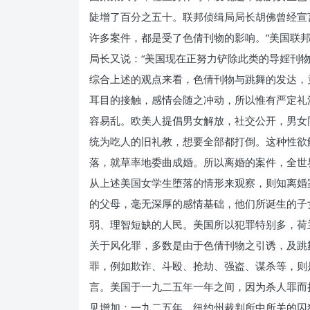
陡增了百分之五十。联邦侦缉局局长胡佛曾经宣
许多案件，都是受了色倩刊物的影响。”美国联
局长又说：“美国现在正努力铲除此类的导婬刊
综合上述的观点来看，色倩刊物与跳舞的发达，
耳目的接触，感情会随之冲动，所以惟有严定礼
容易乱。欧美人提倡男女解放，社交公开，男女
统为吃人的旧礼教，想要全部都打倒。这种性欲
落，就草率地委曲成婚。所以离婚的案件，全世
从上述美国女学生堕落的情形来观察，则知离婚
的父母，毫无深厚的感情基础，他们所诞生的子
弱、理智短缺的人民。美国所以犯罪特别多，荷
关于风化罪，多数是由于色倩刊物之引诱，及跳
罪，例如欺诈、斗殴、抢劫、强盗、谋杀等，
言。美国于一九二五年一年之间，因为杀人罪而
见增加：一九二五年，纽约州裁判所中所关的囚