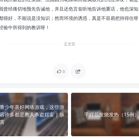
我曾经痛切地预先告诫他，并且还危言耸听地告诉他重话，他也深知
都很好，不能说是没知识；然而环境的诱惑，真是不容易把持得住呀
经验中所得到的教训呀！
正文完
0
青少年喜好网络游戏，这些游
容许多都是教人杀盗婬妄 | 纵
手婬后发烧发热（15例
害