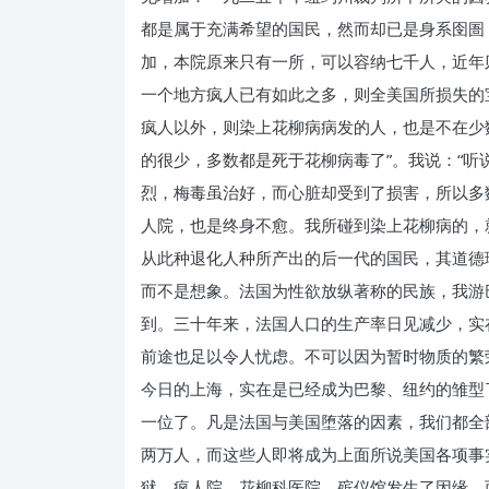
都是属于充满希望的国民，然而却已是身系囹圄
加，本院原来只有一所，可以容纳七千人，近年
一个地方疯人已有如此之多，则全美国所损失的
疯人以外，则染上花柳病病发的人，也是不在少
的很少，多数都是死于花柳病毒了”。我说：“听
烈，梅毒虽治好，而心脏却受到了损害，所以多
人院，也是终身不愈。我所碰到染上花柳病的，
从此种退化人种所产出的后一代的国民，其道德
而不是想象。法国为性欲放纵著称的民族，我游
到。三十年来，法国人口的生产率日见减少，实
前途也足以令人忧虑。不可以因为暂时物质的繁
今日的上海，实在是已经成为巴黎、纽约的雏型
一位了。凡是法国与美国堕落的因素，我们都全
两万人，而这些人即将成为上面所说美国各项事
狱、疯人院、花柳科医院、殡仪馆发生了因缘。