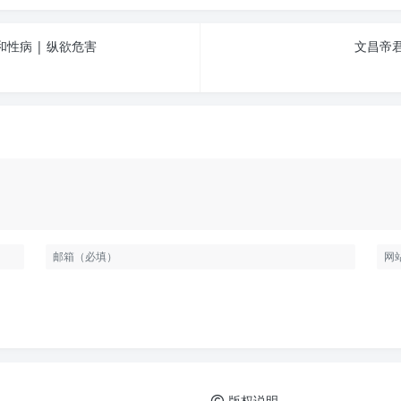
性病 | 纵欲危害
文昌帝君
版权说明