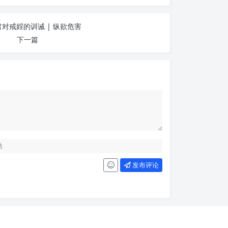
对戒婬的训诫 | 纵欲危害
下一篇
发布评论