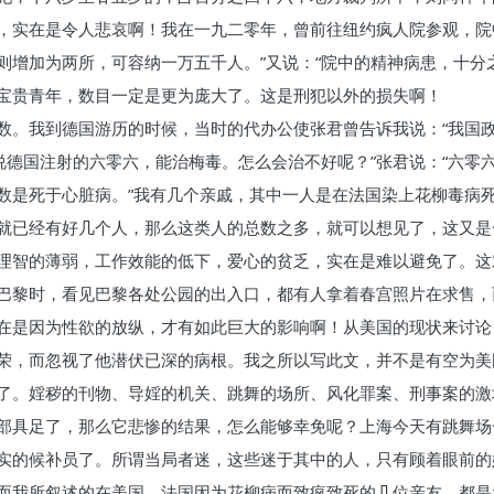
，实在是令人悲哀啊！我在一九二零年，曾前往纽约疯人院参观，院
则增加为两所，可容纳一万五千人。”又说：“院中的精神病患，十分
宝贵青年，数目一定是更为庞大了。这是刑犯以外的损失啊！
数。我到德国游历的时候，当时的代办公使张君曾告诉我说：“我国
说德国注射的六零六，能治梅毒。怎么会治不好呢？”张君说：“六零
数是死于心脏病。”我有几个亲戚，其中一人是在法国染上花柳毒病
就已经有好几个人，那么这类人的总数之多，就可以想见了，这又是
理智的薄弱，工作效能的低下，爱心的贫乏，实在是难以避免了。这
巴黎时，看见巴黎各处公园的出入口，都有人拿着春宫照片在求售，
在是因为性欲的放纵，才有如此巨大的影响啊！从美国的现状来讨论
荣，而忽视了他潜伏已深的病根。我之所以写此文，并不是有空为美
了。婬秽的刊物、导婬的机关、跳舞的场所、风化罪案、刑事案的激
部具足了，那么它悲惨的结果，怎么能够幸免呢？上海今天有跳舞场
实的候补员了。所谓当局者迷，这些迷于其中的人，只有顾着眼前的
而我所叙述的在美国、法国因为花柳病而致疯致死的几位亲友，都是