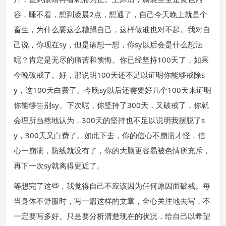
容，睡不着，想到凌晨2点，想通了，自己今天晚上就是个
畜生，为什么要这么糟蹋自己，这样做谁也对不起。我对自
己说，你现在sy，但是请想一想，你sy以后会是什么想法
呢？肯定是无尽的痛苦和懊悔。你已经坚持100天了，如果
今晚破戒了。好，那说明100天还不足以证明你能够戒除s
y，这100天白费了。今晚sy以后还需要好几个100天来证明
你能够告别sy。下次呢，你坚持了300天，又破戒了，你就
会理所当然地认为，300天的坚持也不足以说明我摆脱了s
y，300天又白费了。如此下去，你的信心不崩溃才怪，信
心一崩溃，防线就没有了，你的大脑更容易被色情所充斥，
再下一次sy就离得更近了。
等想完了这些，我觉得自己不应该因为任何原因而破戒。每
当身体不舒服时，写一篇这样的文章，全心关注地去写，不
一定要写多好。只是要分析清楚现在的状况，给自己以希望