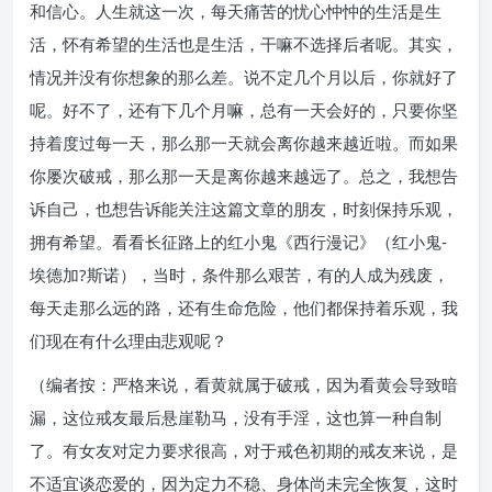
和信心。人生就这一次，每天痛苦的忧心忡忡的生活是生
活，怀有希望的生活也是生活，干嘛不选择后者呢。其实，
情况并没有你想象的那么差。说不定几个月以后，你就好了
呢。好不了，还有下几个月嘛，总有一天会好的，只要你坚
持着度过每一天，那么那一天就会离你越来越近啦。而如果
你屡次破戒，那么那一天是离你越来越远了。总之，我想告
诉自己，也想告诉能关注这篇文章的朋友，时刻保持乐观，
拥有希望。看看长征路上的红小鬼《西行漫记》（红小鬼-
埃德加?斯诺），当时，条件那么艰苦，有的人成为残废，
每天走那么远的路，还有生命危险，他们都保持着乐观，我
们现在有什么理由悲观呢？
（编者按：严格来说，看黄就属于破戒，因为看黄会导致暗
漏，这位戒友最后悬崖勒马，没有手淫，这也算一种自制
了。有女友对定力要求很高，对于戒色初期的戒友来说，是
不适宜谈恋爱的，因为定力不稳、身体尚未完全恢复，这时