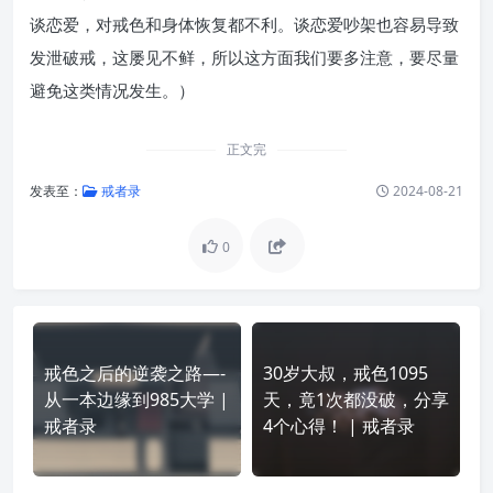
谈恋爱，对戒色和身体恢复都不利。谈恋爱吵架也容易导致
发泄破戒，这屡见不鲜，所以这方面我们要多注意，要尽量
避免这类情况发生。）
正文完
发表至：
戒者录
2024-08-21
0
戒色之后的逆袭之路—-
30岁大叔，戒色1095
从一本边缘到985大学 |
天，竟1次都没破，分享
戒者录
4个心得！ | 戒者录