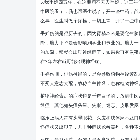
5.我手婬四五年，在这期间不天天手婬，这三
中医院看了，我也跟医生说了，开一些中药，然
么事，医生叫做个尿检，一切正常，开了一些中
手婬伤脑是很厉害的，因为肾精本来是要化生脑
降，脑力下降是会影响到学业和事业的。脑力一
的加深，那就会出现神经症了，如果你再有熬夜
在3年左右就可能出现神经症。
手婬伤脑，也伤神经的，是会导致植物神经紊乱
不受人意志支配，故称自主神经，也称植物神经
植物神经紊乱的症状也是千奇百怪的，放到中医
经症；其他如头痛头晕、失眠、健忘、皮肤发麻
临床上病人常有头晕眼花、头皮和肢体麻木及口
怪症状又出现了，几十种症状轮番轰炸，各种不
有的人是濒死感，有的人是不真实感，有的人头