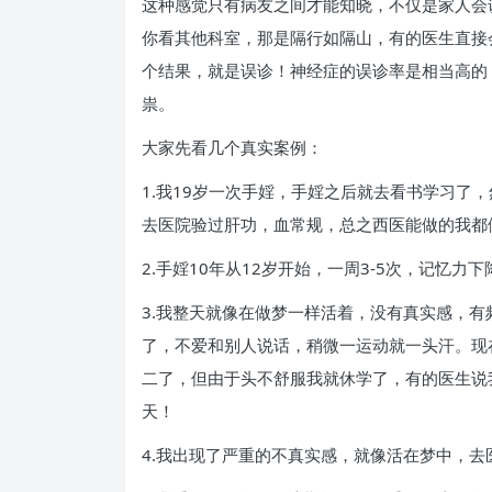
这种感觉只有病友之间才能知晓，不仅是家人会
你看其他科室，那是隔行如隔山，有的医生直接
个结果，就是误诊！神经症的误诊率是相当高的
祟。
大家先看几个真实案例：
1.我19岁一次手婬，手婬之后就去看书学习
去医院验过肝功，血常规，总之西医能做的我都
2.手婬10年从12岁开始，一周3-5次，记
3.我整天就像在做梦一样活着，没有真实感，
了，不爱和别人说话，稍微一运动就一头汗。现
二了，但由于头不舒服我就休学了，有的医生说
天！
4.我出现了严重的不真实感，就像活在梦中，