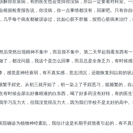
误解你在装病，有的医生也会觉得你没病，所以一定要看对科室。一
会根据检查报告说，你没病，你一点事情都没有，回家吧。只有你自
，几乎每个病友都被误诊过，比如心脏不舒服，按照心脏病来治疗，
了，然后突然出现精神不集中，而且很不集中。第二天早起我看东西有
做了，都没问题，我这个是怎么回事，而且总是全身乏力，有时候感
忆力下降，感觉是神经衰弱，有不真实感，意志消沉，还能恢复到以前的
有频繁手婬史。从初三就开始了，初一染上了手婬恶习，挺频繁的，
在有时候会尿出好像精液的白东西，喝了好多药没有好转，有的医生
我学习压力大，但我没觉得压力大，因为我们学校不是太好的高中。
去医院确诊为植物神经紊乱，我估计这是长期手婬熬夜引起的，有不真