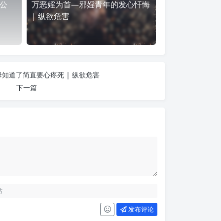
公
万恶婬为首—邪婬青年的发心忏悔
| 纵欲危害
知道了简直要心疼死 | 纵欲危害
下一篇
发布评论