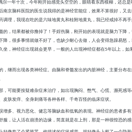
年偶尔一年十次，今年刚开始感觉头空空的，眼睛看东西模糊，还总
后南京脑科医院的医生说我得的是神经官能症，效果不算很好，又去
药调理，我现在吃的是六味地黄丸和桂附地黄丸，我已经戒掉不再手
髓的，结果都被你撸掉了！手婬伤脑，刚开始的表现就是脑力下降，
下降，很多事情就做不好了，也缺少耐心去做，人会变得急躁易怒，
久坐，神经症出现就会更早，一般的人出现神经症都在5年以上，如
的，继而出现各类神经症。由脑和脊髓发出的内脏神经，主要分布在
。
那，可能要按疑难杂症来治疗，如出现胸闷、憋气、心慌、濒死感等
、皮肤发痒、全身刺痛等各种各样、千奇百怪的临床症状。
误增多、视力恶化、健忘等脑缺血和低氧的表现。神经症的患者多有
舒服，让人活在崩溃的边缘，简直就是在上刑，那是一种很惶恐的感
上好像套了个紧箍咒，他描述的症状感觉，就好像头上戴了一个隐形