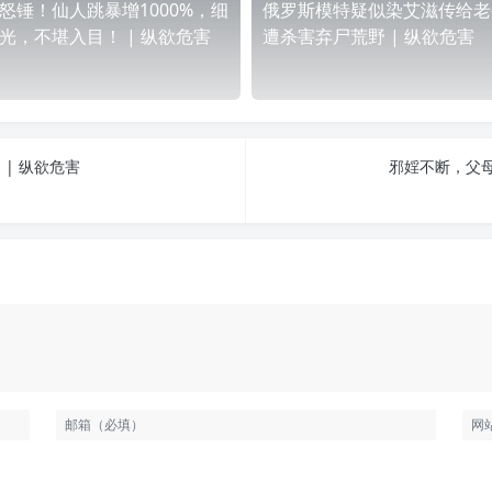
怒锤！仙人跳暴增1000%，细
俄罗斯模特疑似染艾滋传给老
光，不堪入目！ | 纵欲危害
遭杀害弃尸荒野 | 纵欲危害
| 纵欲危害
邪婬不断，父母