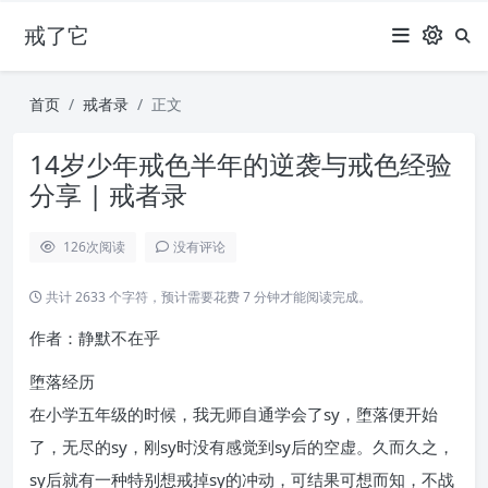
戒了它
首页
戒者录
正文
14岁少年戒色半年的逆袭与戒色经验
分享 | 戒者录
126
次阅读
没有评论
共计 2633 个字符，预计需要花费 7 分钟才能阅读完成。
作者：静默不在乎
堕落经历
在小学五年级的时候，我无师自通学会了sy，堕落便开始
了，无尽的sy，刚sy时没有感觉到sy后的空虚。久而久之，
sy后就有一种特别想戒掉sy的冲动，可结果可想而知，不战