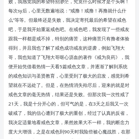
败，我感觉我的希望特别渺茫，究竟什么时候才是个头啊！
每次sy后，心里无数遍地说：“戒撸！戒撸！再撸就什么什
么”等等。但最终还是失败，我决定寄托最后的希望在戒色
吧，于是我开始重返戒色吧。在戒色吧，我发现了一些戒友
跟我一样都是戒不掉，特别的痛苦，这种痛苦只有撸者体验
得到，并且我也了解了戒色成功戒友的逆袭，例如飞翔大
哥，我也知道了飞翔大哥呕心沥血的著作《戒为良药》，我
便开始凭借着热情一天看5篇戒色文章，并逐渐了解到系统
的戒色知识与圣贤教育，心里受到了极大的启发，感觉到希
望就在不远处了。但是，在热情消失殆尽后，迎来的就是对
戒色文章的毫无热情，结果还是失败。但那次我一次性戒了
21天，我是十分开心的，但可气的是，在3天之后我又一次
破戒了，我的信心遭到了极大的重创，经过了认真的反省，
我决定适量地看戒色文章，果然效果大不一样，我的断念力
度大大增强，之是在戒色到90天时我险些被心魔战胜，在那