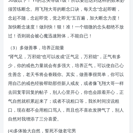
50级以下！ YY的念头等级1级！所以要想达到这样的效果必
须苦练断念。用飞翔大哥的断念口诀，每天念“念起即断，
念起不随，念起即觉，觉之即无”五百遍，加大断念力度！
加快断念速度！做到快！狠！准！一个细微的念头都绝不放
过！否则就会被心魔迅速附体，不能自已！
（3）多做善事，培养正能量
“肾气足，万邪熄”也可以改成“正气足，万邪熄”，正气有多
少，你的戒色力量就会有多强大，培养正气，可以使自己心
生善念，老天爷将会眷顾你。其实，做善事很简单，你可以
用自己的戒色经验帮助那些新人戒友，或者像飞翔大哥一样
去回复零回复的帖子，别人心里开心，你也会跟着开心，正
气自然就积累起来了；或者不说粗口等，我长时间没说粗
口，现在都不会用粗口骂人，而且也不喜欢发脾气了，别人
自然对我增添了三分喜爱。
(4)多体验大自然，誓死不做老宅男