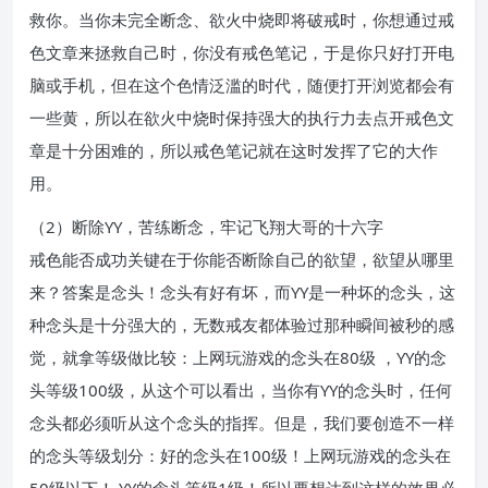
救你。当你未完全断念、欲火中烧即将破戒时，你想通过戒
色文章来拯救自己时，你没有戒色笔记，于是你只好打开电
脑或手机，但在这个色情泛滥的时代，随便打开浏览都会有
一些黄，所以在欲火中烧时保持强大的执行力去点开戒色文
章是十分困难的，所以戒色笔记就在这时发挥了它的大作
用。
（2）断除YY，苦练断念，牢记飞翔大哥的十六字
戒色能否成功关键在于你能否断除自己的欲望，欲望从哪里
来？答案是念头！念头有好有坏，而YY是一种坏的念头，这
种念头是十分强大的，无数戒友都体验过那种瞬间被秒的感
觉，就拿等级做比较：上网玩游戏的念头在80级 ，YY的念
头等级100级，从这个可以看出，当你有YY的念头时，任何
念头都必须听从这个念头的指挥。但是，我们要创造不一样
的念头等级划分：好的念头在100级！上网玩游戏的念头在