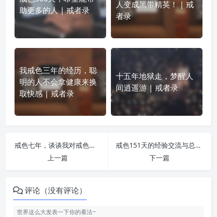
人变成黑带精英！ | 戒
助更多的人 | 戒者录
者录
我戒色三年的经历，聪
十五年地狱走，梦醒人
明的人不会拿健康来换
间逍遥游 | 戒者录
取快感 | 戒者录
戒色七年，谈谈我对戒色十规的认识 | 戒者录
戒色151天的经验交流与总结 | 戒者录
上一篇
下一篇
评论（没有评论）