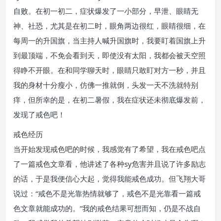
自败。在初一初二，症状爆发了一小部分，早泄、眼睛无
神、社恐，尤其是在初二时，眼角两边很红，眼睛很细，在
每周一的升国旗，当主持人喊升国旗时，我要盯着国旗上升
到最顶端，不免会看到天，即使没有太阳，我都会被天空照
得睁不开眼。在和同学聊天时，眼睛只敢盯对方一秒，并且
我的身材十分瘦小，仿佛一推就倒，头发一天不洗就特别
痒，但所幸的是，在初二暑假，我在症状还未彻底爆发前，
发现了戒色吧！
戒色经历
当开始发现戒色吧的时候，我感觉有了希望，我在戒色吧点
了一篇戒色文章看，他讲述了各种sy危害并且说了许多励志
的话，于是我便信心大起，觉得我能戒色成功。但飞翔大哥
说过：“戒色不是光靠热情就够了，戒色不是光靠看一篇戒
色文章就能成功的。”我的戒色结果可想而知，仍是不战自