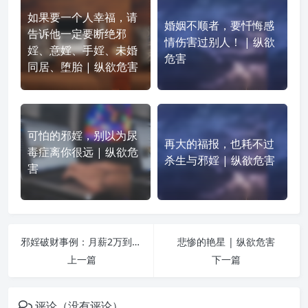
如果要一个人幸福，请
婚姻不顺者，要忏悔感
告诉他一定要断绝邪
情伤害过别人！ | 纵欲
婬、意婬、手婬、未婚
危害
同居、堕胎 | 纵欲危害
可怕的邪婬，别以为尿
再大的福报，也耗不过
毒症离你很远 | 纵欲危
杀生与邪婬 | 纵欲危害
害
邪婬破财事例：月薪2万到一千多 | 纵欲危害
悲惨的艳星 | 纵欲危害
上一篇
下一篇
评论（没有评论）