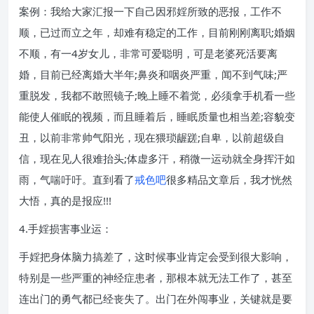
案例：我给大家汇报一下自己因邪婬所致的恶报，工作不
顺，已过而立之年，却难有稳定的工作，目前刚刚离职;婚姻
不顺，有一4岁女儿，非常可爱聪明，可是老婆死活要离
婚，目前已经离婚大半年;鼻炎和咽炎严重，闻不到气味;严
重脱发，我都不敢照镜子;晚上睡不着觉，必须拿手机看一些
能使人催眠的视频，而且睡着后，睡眠质量也相当差;容貌变
丑，以前非常帅气阳光，现在猥琐龌蹉;自卑，以前超级自
信，现在见人很难抬头;体虚多汗，稍微一运动就全身挥汗如
雨，气喘吁吁。直到看了
戒色吧
很多精品文章后，我才恍然
大悟，真的是报应!!!
4.手婬损害事业运：
手婬把身体脑力搞差了，这时候事业肯定会受到很大影响，
特别是一些严重的神经症患者，那根本就无法工作了，甚至
连出门的勇气都已经丧失了。出门在外闯事业，关键就是要