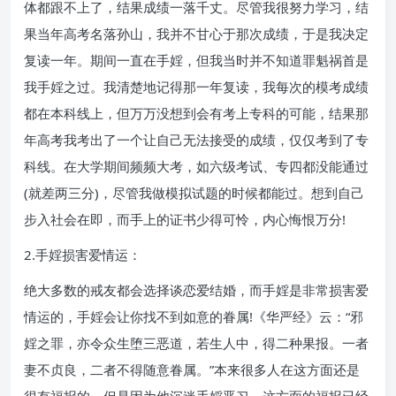
体都跟不上了，结果成绩一落千丈。尽管我很努力学习，结
果当年高考名落孙山，我并不甘心于那次成绩，于是我决定
复读一年。期间一直在手婬，但我当时并不知道罪魁祸首是
我手婬之过。我清楚地记得那一年复读，我每次的模考成绩
都在本科线上，但万万没想到会有考上专科的可能，结果那
年高考我考出了一个让自己无法接受的成绩，仅仅考到了专
科线。在大学期间频频大考，如六级考试、专四都没能通过
(就差两三分)，尽管我做模拟试题的时候都能过。想到自己
步入社会在即，而手上的证书少得可怜，内心悔恨万分!
2.手婬损害爱情运：
绝大多数的戒友都会选择谈恋爱结婚，而手婬是非常损害爱
情运的，手婬会让你找不到如意的眷属!《华严经》云：“邪
婬之罪，亦令众生堕三恶道，若生人中，得二种果报。一者
妻不贞良，二者不得随意眷属。”本来很多人在这方面还是