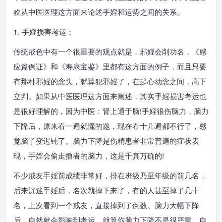
欢从中医医理这方面来论述手婬和运势之间的关系。
1. 手婬损害考运：
传统戒色中有一个很重要的观点就是，邪婬会削功名，《感
应篇例证》和《寿康宝鉴》里都有这方面的例子，而且只要
有那种邪婬的念头，就算犯邪婬了，在起心动念之间，高下
立判。如果从中医医理这方面来阐述，其实手婬损害考运也
是很好理解的，因为中医：肾上通于脑!手婬很伤脑力，脑力
下降后，原来看一遍就懂的题，现在看十几遍都不行了，感
觉脑子变迟钝了。脑力下降是伤精患者非常普遍的症状表
现，手婬会偷走撸者的脑力，这是千真万确的!
不少戒友手婬前成绩非常好，排在班级乃至年级的前几名，
后来沉迷手婬后，名次就掉下来了，有的人甚至掉了几十
名，上次看到一个戒友，直接掉到了倒数。脑力大幅下降
后，自然就会影响到考运，就算你脑力下降不是很严重，自