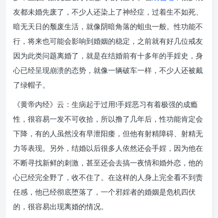
友都未婚先废了，不少人还染上了神经症，过着生不如死、
暗无天日的颓废生活，就像阴暗角落的蛆虫一般。性功能不
行，将来也可能会影响到婚姻的稳定，之前就有好几位戒友
因为此类问题离婚了，就是在结婚前有十多年的手婬史，身
心已经呈现崩溃的态势，就像一辆破车一样，不少人还被戴
了绿帽子。
《黄帝内经》云：生病起于过用!手婬恶习有着极强的成瘾
性，很容易一发不可收拾，所以撸了几年后，性功能肯定会
下降，有的人虽然没有早泄阳痿，但他有射精障碍、射精无
力等表现。另外，结婚以后很多人依然还会手婬，因为他在
不断寻找新鲜的刺激，甚至还会去搞一夜情和婚外恋，他的
心已经完全野了，收不住了。在这样的人身上完全看不到责
任感，他已经彻底堕落了，一个邪婬者的婚姻是危机四伏
的，很容易出现离婚的情况。