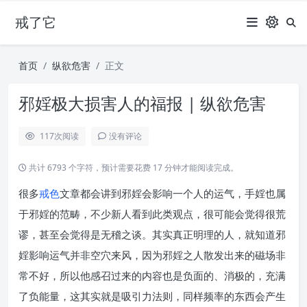
戒了它
首页
纵欲危害
正文
邪婬极大损害人的福报 | 纵欲危害
117
次阅读
没有评论
共计 6793 个字符，预计需要花费 17 分钟才能阅读完成。
很多
戒色
文章都会讲到邪婬会影响一个人的运气，手婬也属
于邪婬的范畴，不少新人看到此类观点，很可能会觉得很荒
谬，甚至会觉得是无稽之谈。其实真正明理的人，就知道邪
婬影响运气并非空穴来风，因为邪婬之人散发出来的磁场非
常不好，所以他感召过来的内容也是负面的、消极的，充满
了负能量，这其实就是吸引力法则，同样频率的东西会产生