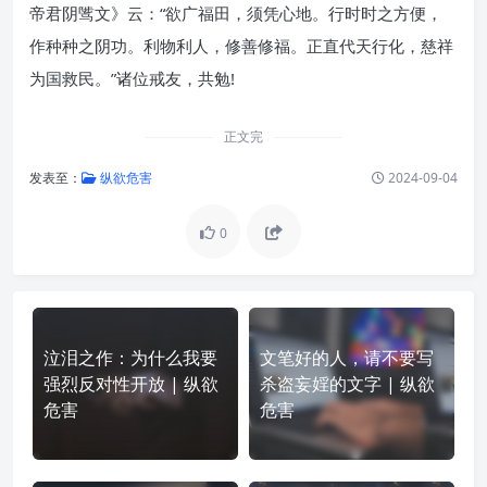
帝君阴骘文》云：“欲广福田，须凭心地。行时时之方便，
作种种之阴功。利物利人，修善修福。正直代天行化，慈祥
为国救民。”诸位戒友，共勉!
正文完
发表至：
纵欲危害
2024-09-04
0
泣泪之作：为什么我要
文笔好的人，请不要写
强烈反对性开放 | 纵欲
杀盗妄婬的文字 | 纵欲
危害
危害