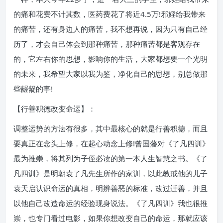
的痛和花费不计其数，医药费花了将近4.5万!邪婬给我带来
的痛苦，还有身边人的痛苦，我不想再说，因为只有自己经
历了，才会自己体会到那种痛苦，那种痛苦都是客观存在
的，它左右你的思想，影响你的生活，大家都想要一个光明
的未来，我希望大家以我为鉴，净化自己的思想，别总做那
些龌龊的事!
【行善积德改变命运】：
调整运势的方法有很多，其中最核心的就是行善积德，而且
要真正在念头上修，在起心动念上修!曾国藩对《了凡四训》
最为推崇，将其列为子侄必读的第一本人生智慧之书。《了
凡四训》是明朝袁了凡先生所作的家训，以此教戒他的儿子
袁天启认识命运的真相，明辨善恶的标准，改过迁善，并且
以他自己改造命运的经验现身说法。《了凡四训》我也很推
崇，也专门看过电影，如果你想改变自己的命运，那就应该