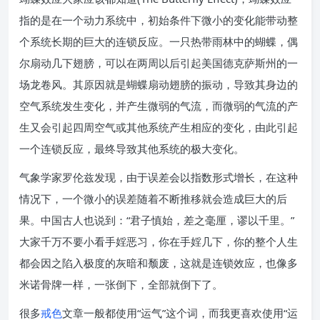
指的是在一个动力系统中，初始条件下微小的变化能带动整
个系统长期的巨大的连锁反应。一只热带雨林中的蝴蝶，偶
尔扇动几下翅膀，可以在两周以后引起美国德克萨斯州的一
场龙卷风。其原因就是蝴蝶扇动翅膀的振动，导致其身边的
空气系统发生变化，并产生微弱的气流，而微弱的气流的产
生又会引起四周空气或其他系统产生相应的变化，由此引起
一个连锁反应，最终导致其他系统的极大变化。
气象学家罗伦兹发现，由于误差会以指数形式增长，在这种
情况下，一个微小的误差随着不断推移就会造成巨大的后
果。中国古人也说到：“君子慎始，差之毫厘，谬以千里。”
大家千万不要小看手婬恶习，你在手婬几下，你的整个人生
都会因之陷入极度的灰暗和颓废，这就是连锁效应，也像多
米诺骨牌一样，一张倒下，全部就倒下了。
很多
戒色
文章一般都使用“运气”这个词，而我更喜欢使用“运