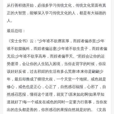
从行善积德开始，必须多学习传统文化，传统文化里面有真
正的大智慧，能够深入学习传统文化的人，都是有大福德的
人。
最后总结：
《安士全书》云：“少年谁不欲膺富厚，而婬者偏赤贫;少年
谁不欲掇巍科，而婬者偏运蹇;少年谁不欲生贵子，而婬者偏
无后;少年谁不欲享高寿，而婬者偏早夭。”邪婬会让你的运
势蹇滞，会让你的人生陷入困境，当你走背字的时候，你应
该好好反省，过去邪婬的生活有多么荒唐!本来你是翩翩少
年，最后却撸成了猥琐大叔，一个天堂一个地狱。戒色就是
修心，戒色也是正心，心正了，自然感召福报，心邪了，自
然感召恶报，懂得这个道理，就笑了!原来如此啊!如果早知
道就好了!每一个戒友在戒色的同时一定要力行善事，当你发
出的念头都是善的，你所感召的果报自然就是好的。《文昌