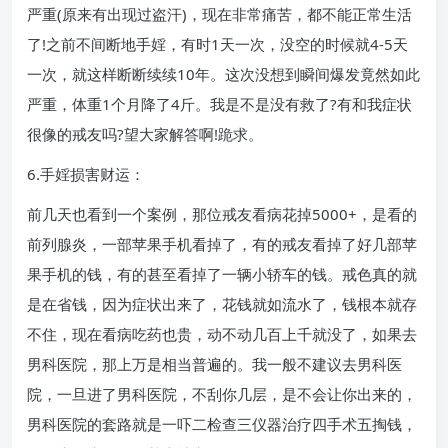
严重(原来有出现过盗汗)，现在非常痛苦，都不能正常生活
了!之前不间断地手婬，有时1天一次，没空的时候就4-5天
一次，就这样断断续续10年。这次没想到瞬间爆发竟然如此
严重，体重1个月降了4斤。我是不是没有救了?有和我症状
很像的戒友吗?望大家解答啊!跪求。
6.手婬损害财运：
前几天也看到一个案例，那位戒友看病花掉5000+，是看的
前列腺炎，一部苹果手机看掉了，有的戒友看掉了好几部苹
果手机的钱，有的甚至看掉了一辆小轿车的钱。戒色真的就
是在省钱，因为症状出来了，花钱就如流水了，钱根本就存
不住，现在看病吃药也贵，动不动几百上千就没了，如果去
男科医院，那上万是相当普遍的。我一般不建议去男科医
院，一旦进了男科医院，不刮你几层，是不会让你出来的，
男科医院的套路就是一吓二检查三仪器治疗四手术五掏钱，