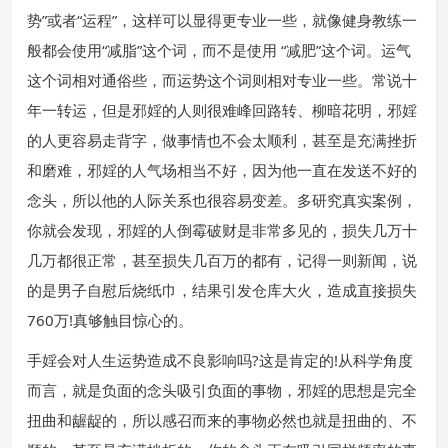
势”或者“运程”，这样可以显得更专业一些，就像健身教练一
般都会使用“减脂”这个词，而不是使用 “减肥”这个词。运气
这个词相对通俗些，而运势这个词则相对专业一些。常说十
年一转运，但是邪婬的人则很难峰回路转、柳暗花明，邪婬
的人更容易走背字，做事情也不会太顺利，甚至是充满挫折
和磨难，邪婬的人气场相当不好，因为他一直在发送不好的
念头，所以他的人际关系也很容易变差。多研究真实案例，
你就会发现，邪婬的人倒霉破财是非常多见的，损失几万十
几万都很正常，甚至损失几百万的都有，记得一则新闻，说
的是男子自慰后烧纸巾，结果引发仓库大火，造成直接损失
760万!真够触目惊心的。
手婬会对人生运势造成不良影响吗?这是肯定的!从科学角度
而言，就是负面的念头吸引负面的事物，邪婬的思想是完全
扭曲和龌龊的，所以感召而来的事物必然也就是扭曲的、不