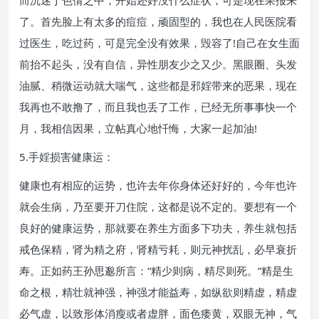
而沉迷于色倩之中，开始还好没什么症状，可是现在果报来
了。首先脸上有太多的痘痘，顽固型的，我也在人民医院看
过医生，吃过药，可是完全没有效果，毁容了!自己在女生面
前抬不起头，没有自信，异性朋友少之又少。黑眼圈、头发
油腻、稍微运动就大喘气，这些都是邪婬带来的恶果，现在
我再也不敢撸了，而且我也丢了工作，已经无所事事快一个
月，我相信因果，立帖真心地忏悔，大家一起加油!
5.手婬损害健康运：
健康也有相应的运势，也许去年你身体还好好的，今年也许
就会生病，乃至要开刀住院，这都是说不定的。要想有一个
良好的健康运势，那就要在养生方面多下功夫，养生就包括
戒色保精，肾为精之府，肾精亏耗，则元神扰乱，必早衰折
寿。正如药王孙思邈所言：“精少则病，精尽则死。”精是生
命之根，精壮就神强，神强才能益寿，如纵欲则精虚，精虚
必气虚，以致形体消瘦或者虚胖，面色痿黄，双眼无神，气