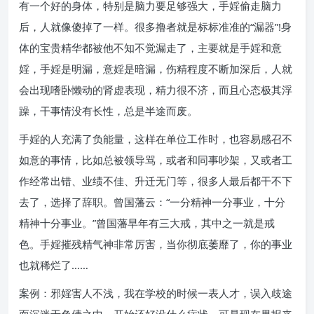
有一个好的身体，特别是脑力要足够强大，手婬偷走脑力
后，人就像傻掉了一样。很多撸者就是标标准准的“漏器”!身
体的宝贵精华都被他不知不觉漏走了，主要就是手婬和意
婬，手婬是明漏，意婬是暗漏，伤精程度不断加深后，人就
会出现嗜卧懒动的肾虚表现，精力很不济，而且心态极其浮
躁，干事情没有长性，总是半途而废。
手婬的人充满了负能量，这样在单位工作时，也容易感召不
如意的事情，比如总被领导骂，或者和同事吵架，又或者工
作经常出错、业绩不佳、升迁无门等，很多人最后都干不下
去了，选择了辞职。曾国藩云：“一分精神一分事业，十分
精神十分事业。”曾国藩早年有三大戒，其中之一就是戒
色。手婬摧残精气神非常厉害，当你彻底萎靡了，你的事业
也就稀烂了……
案例：邪婬害人不浅，我在学校的时候一表人才，误入歧途