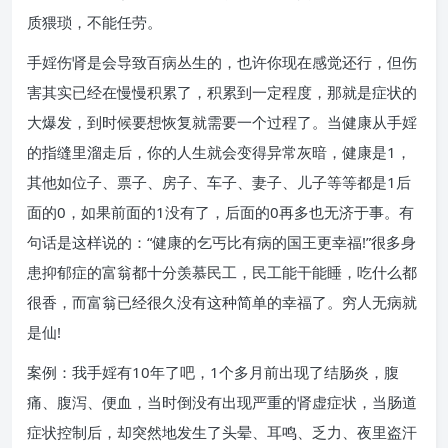
质猥琐，不能任劳。
手婬伤肾是会导致百病丛生的，也许你现在感觉还行，但伤
害其实已经在慢慢积累了，积累到一定程度，那就是症状的
大爆发，到时候要想恢复就需要一个过程了。当健康从手婬
的指缝里溜走后，你的人生就会变得异常灰暗，健康是1，
其他如位子、票子、房子、车子、妻子、儿子等等都是1后
面的0，如果前面的1没有了，后面的0再多也无济于事。有
句话是这样说的：“健康的乞丐比有病的国王更幸福!”很多身
患抑郁症的富翁都十分羡慕民工，民工能干能睡，吃什么都
很香，而富翁已经很久没有这种简单的幸福了。穷人无病就
是仙!
案例：我手婬有10年了吧，1个多月前出现了结肠炎，腹
痛、腹泻、便血，当时倒没有出现严重的肾虚症状，当肠道
症状控制后，却突然地发生了头晕、耳鸣、乏力、夜里盗汗