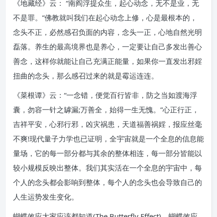
《地藏经》云： “南阎浮提众生，起心动念，无不是业，无
不是罪。”佛教就叫我们在起心动念上修，心是最根本的，
念头不正，必然感召负面的内容，念头一正，心地自然光明
磊落。养生的最高境界也是养心，一定要让自己多发出善心
善念，这样你就能让自己充满正能量，如果你一直发出邪婬
扭曲的念头，那么感召过来的就是霉运连连。
《菜根谭》云：“一念错，便觉百行皆非，防之当如渡海浮
囊，勿容一针之罅漏;万善全，始得一生无愧。”心正行正，
吉祥平安，心邪行邪，凶灾祸患，天道福善祸婬，报应丝毫
不爽!现代量子力学也已证明，全宇宙就是一个全息的信息能
量场，它的每一部分都与其余的整体相连，每一部分皆能以
较小规模反映出整体。我们其实活在一个全息的宇宙中，每
个人的念头都会影响到整体，每个人的念头也会导致自己的
人生运势发生变化。
蝴蝶效应大家应该都知道(The Butterfly Effect)，蝴蝶效应