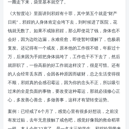
一圈走下来，袋里基本就空了。
《大智度论》里面讲到邪婬有十罪，其中第五个就是“财产
日耗”，邪婬的人身体肯定会垮下去，到时候进了医院，花
钱就无数了。如果不戒除邪婬，那么即使花了钱，身体也不
会好，因为边吃边漏，永难痊愈，即使暂时缓解了，也极易
复发。还记得有一个戒友，原本他的工作很不错，年薪过十
万，后来因为手婬把身体搞垮了，工作也干不下去了，然后
就辞职了，一份高薪的好工作就这样没了，很是可惜。还有
的人会经常丢东西，会因各种原因而破财，总之生活变得很
不顺，邪婬真的会感召霉运，因为你的念头不正，所以吸引
过来的全是负面的事物，要改变这种霉运，那就必须修心正
心，多发善心善念，多做善事，这样才有望转变运势。
案例：已经戒了6个月了，感觉心里有很多好想说，之前没
有发过贴，去年无意接触了戒色吧，感觉好像我的救命稻草
一样，本人今年22岁了，是一名大三的学生，邪婬给我带来