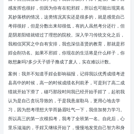
感发挥也很好，但因为你有在犯邪婬，所以也可能出现莫名
其妙落榜的情况，这类情况其实还是很多的，就是感觉自己
考得很好，但是分数出来却很低，有的人虽然考分还行，但
是阴差阳错就错过了理想的院校。深入学习传统文化之后，
我相信冥冥之中自有安排，我也深信圣贤的教育，那就是邪
婬会削功名。如果不邪婬，你现在的生活将是什么样子，你
敢想象吗?多少天子骄子撸成了废人，实在难以计数。
案例：我并不知道手婬会影响福报，记得我以优秀成绩考进
县高中的时候，高一的时候成绩名列前矛，可是到了高二成
绩就开始下滑了，碰巧那段时间我已经开始手婬了，起初我
认为是自己贪玩导致的，于是我悬崖勒马，更用心地去学
习，因为想考理想大学而扬眉吐气一下，我倍加努力学习。
所以高三的第一次模拟考，我考了全班第一名。自此后，心
里乐滋滋的，手婬又继续开始了，慢慢地发觉自己智力和身