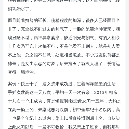
很有福报的，但是因为他沉迷手婬恶习，这方面的福报已经
消耗殆尽了。
而且随着撸龄的延长、伤精程度的加深，很多人已经面目全
非了，完全找不到过去的帅气了，一脸的呆滞浮肿变形，猥
琐丑陋不堪，精神异常萎靡，缺乏阳光与朝气。有的人相亲
十几次乃至几十次都不行，不是他看不上别人，就是别人看
不上他，总之很不如意，处境相当尴尬。不少戒友以前都是
帅哥，是女生暗恋的对象，后来撸丑了就没人理了，爱情运
变得一塌糊涂。
案例：快三十了，追女孩未成功过，过着浑浑噩噩的生活，
手婬次数高达一天八次，平均一天一次有余，2013年相亲
十几次一个未成功，真是惨报啊!我染此恶习十五年，大约是
在高一染上的，未染此恶习以前，初中全年纪十名以内，高
一也是全年纪十名以内，染上以后直接滑到后十名。自从染
上此恶习以后，一发不可收拾，我又患上了斑秃，而我那时