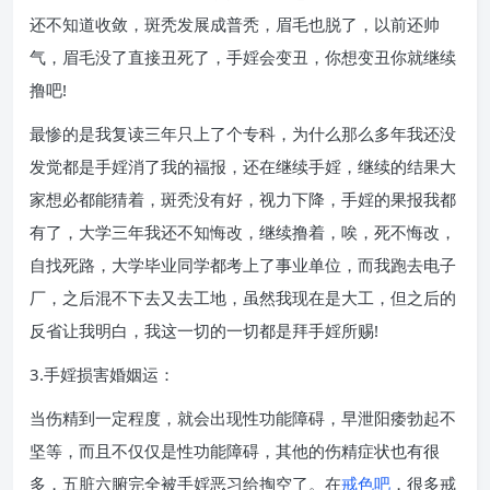
还不知道收敛，斑秃发展成普秃，眉毛也脱了，以前还帅
气，眉毛没了直接丑死了，手婬会变丑，你想变丑你就继续
撸吧!
最惨的是我复读三年只上了个专科，为什么那么多年我还没
发觉都是手婬消了我的福报，还在继续手婬，继续的结果大
家想必都能猜着，斑秃没有好，视力下降，手婬的果报我都
有了，大学三年我还不知悔改，继续撸着，唉，死不悔改，
自找死路，大学毕业同学都考上了事业单位，而我跑去电子
厂，之后混不下去又去工地，虽然我现在是大工，但之后的
反省让我明白，我这一切的一切都是拜手婬所赐!
3.手婬损害婚姻运：
当伤精到一定程度，就会出现性功能障碍，早泄阳痿勃起不
坚等，而且不仅仅是性功能障碍，其他的伤精症状也有很
多，五脏六腑完全被手婬恶习给掏空了。在
戒色吧
，很多戒