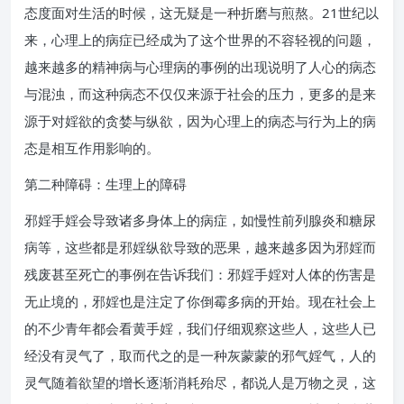
态度面对生活的时候，这无疑是一种折磨与煎熬。21世纪以
来，心理上的病症已经成为了这个世界的不容轻视的问题，
越来越多的精神病与心理病的事例的出现说明了人心的病态
与混浊，而这种病态不仅仅来源于社会的压力，更多的是来
源于对婬欲的贪婪与纵欲，因为心理上的病态与行为上的病
态是相互作用影响的。
第二种障碍：生理上的障碍
邪婬手婬会导致诸多身体上的病症，如慢性前列腺炎和糖尿
病等，这些都是邪婬纵欲导致的恶果，越来越多因为邪婬而
残废甚至死亡的事例在告诉我们：邪婬手婬对人体的伤害是
无止境的，邪婬也是注定了你倒霉多病的开始。现在社会上
的不少青年都会看黄手婬，我们仔细观察这些人，这些人已
经没有灵气了，取而代之的是一种灰蒙蒙的邪气婬气，人的
灵气随着欲望的增长逐渐消耗殆尽，都说人是万物之灵，这