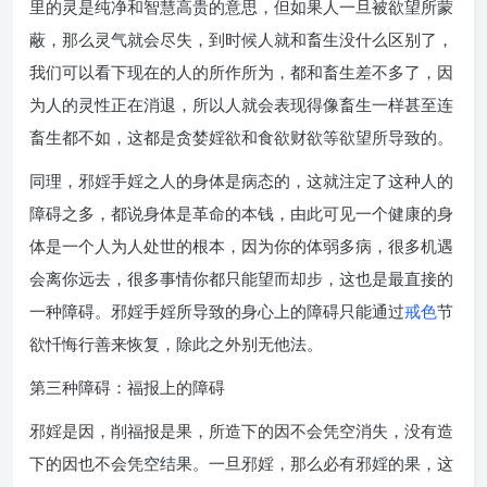
里的灵是纯净和智慧高贵的意思，但如果人一旦被欲望所蒙
蔽，那么灵气就会尽失，到时候人就和畜生没什么区别了，
我们可以看下现在的人的所作所为，都和畜生差不多了，因
为人的灵性正在消退，所以人就会表现得像畜生一样甚至连
畜生都不如，这都是贪婪婬欲和食欲财欲等欲望所导致的。
同理，邪婬手婬之人的身体是病态的，这就注定了这种人的
障碍之多，都说身体是革命的本钱，由此可见一个健康的身
体是一个人为人处世的根本，因为你的体弱多病，很多机遇
会离你远去，很多事情你都只能望而却步，这也是最直接的
一种障碍。邪婬手婬所导致的身心上的障碍只能通过
戒色
节
欲忏悔行善来恢复，除此之外别无他法。
第三种障碍：福报上的障碍
邪婬是因，削福报是果，所造下的因不会凭空消失，没有造
下的因也不会凭空结果。一旦邪婬，那么必有邪婬的果，这