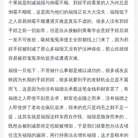
个果就是削减福报与倒霉不顺。邪婬手婬看黄的人为何总是
倒霉不顺呢，这是因为他们的福报正在大大流失，福报低下
之人容易倒霉不顺遭遇灾难是真实不虚的。很多人没有邪婬
手婬之前一切如常，但是自从接触到黄毒学会意婬手婬后就
一发不可收拾，吸精鬼冤亲债主全部都找上门来了，因为邪
婬手婬被削减了那么多福报又没有护法神保佑，那么你就很
容易被邪鬼冤亲给捉弄或遭遇灾难。
福报一旦低下，不管做什么事都是难以成功的，很多戒友反
映因为长期的手婬邪婬，很多就要到手的发财机会总是不翼
而飞，这是因为你没有福德去承载这笔金钱和财富罢了，有
福德之人即使不刻意去求，财富也会随之而来，没有福德之
人即使拼了老命去疯狂追求，得来的也只是鸡毛之财不足一
提，这其实就是福报这样东西在作怪。福报是随身而来的，
既然会被削减那肯定也能被增加，于是我们就要想办法去堵
住流失福报的漏洞，再行持善法去增长福报，这才是根本的