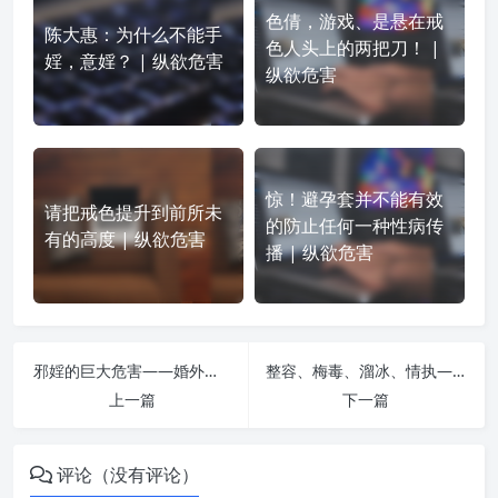
色倩，游戏、是悬在戒
陈大惠：为什么不能手
色人头上的两把刀！ |
婬，意婬？ | 纵欲危害
纵欲危害
惊！避孕套并不能有效
请把戒色提升到前所未
的防止任何一种性病传
有的高度 | 纵欲危害
播 | 纵欲危害
邪婬的巨大危害——婚外情连丧三命 | 纵欲危害
整容、梅毒、溜冰、情执—-一位坐台妓女的泣血忏悔! | 纵欲危害
上一篇
下一篇
评论（没有评论）