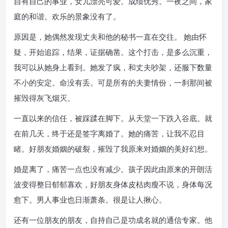
自有自己的事业，女儿漂亮可爱。成绩优秀。一夜之间，家
庭的和谐。欢乐的景象没有了。
原因是，她偶然发现丈夫和他的秘书一直在交往。 她由怀
疑，开始追踪，结果，证据确凿。这个打击，是多么沉重，
我可以从她身上看到。她发了疯，和丈夫吵架，还服下数量
不小的安定。命没有丢。可是所有的夫妻情份，一刹那间被
摧毁得灰飞烟灭。
一直以来的信任，被踩蹂在脚下。从天堂一下跌入谷底。就
在前几天，终于还是签字离婚了。她的痛苦，让我不忍目
睹。好朋友婚姻的破裂，摧毁了我原来对婚姻的美好幻想。
婚是离了，痛苦一点也没有减少。孩子因此由原来的开朗活
波变得整日郁郁寡欢，好朋友身体皮枯肉瘦不说，身体每况
愈下。男人事业也日渐萧条。很是让人揪心。
还有一位朋友的朋友，自持自己是功成名就的通信专家。他