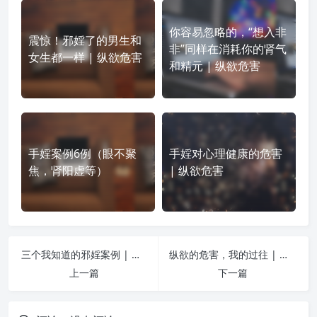
你容易忽略的，“想入非
震惊！邪婬了的男生和
非”同样在消耗你的肾气
女生都一样 | 纵欲危害
和精元 | 纵欲危害
手婬案例6例（眼不聚
手婬对心理健康的危害
焦，肾阳虚等）
| 纵欲危害
三个我知道的邪婬案例 | 纵欲危害
纵欲的危害，我的过往 | 纵欲危害
上一篇
下一篇