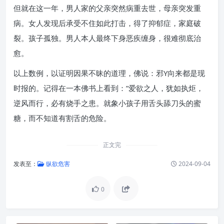
但就在这一年，男人家的父亲突然病重去世，母亲突发重
病。女人发现后承受不住如此打击，得了抑郁症，家庭破
裂。孩子孤独。男人本人最终下身恶疾缠身，很难彻底治
愈。
以上数例，以证明因果不昧的道理，佛说：邪Y向来都是现
时报的。记得在一本佛书上看到：”爱欲之人，犹如执炬，
逆风而行，必有烧手之患。就象小孩子用舌头舔刀头的蜜
糖，而不知道有割舌的危险。
正文完
发表至：
纵欲危害
2024-09-04
0