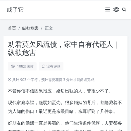
戒了它
首页
纵欲危害
正文
劝君莫欠风流债，家中自有代还人 |
纵欲危害
108
次阅读
没有评论
共计 903 个字符，预计需要花费 3 分钟才能阅读完成。
不管你信不信因果报应，婚后出轨的人，苦报少不了。
现代家庭幸福，脆弱如蛋壳。很多婚姻的背后，都隐藏着不
为人知的伤口！最近更是亲眼目睹，亲耳听到了几件事。
好朋友的婚姻一直是美满的。他们生活条件优厚，夫妻都各