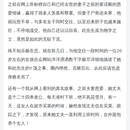
之前在网上所标榜自己和已经去世的妻子之前的童话般的恩
爱情缘，赢得了很多人羡慕和尊重。但妻子尸骨还未寒，他
就玩世不恭，与多名女子同时交往。以至后来胆子也越来越
壮，不停地滥交。他自己还沾沾自喜。此先生虽为饱学之
士，竟然是如此的无耻下流。
殊不知乐极生悲。就在前几日，与他交往一段时间的一位20
岁左右的女孩在众网站洋洋洒洒数千字极尽详细地描述了她
和此先生的Y 荡之事。圈内哗然。丑陋百出。从此应该也是
身败名劣了。
还有一个我从网上看到的真实故事。之前夫妻恩爱，她丈夫
是个二十四孝老公。每天准时下班，绝不风花雪月。有一
天，这女人在超市买菜的时候，赫然发现丈夫也在买菜。跟
踪之下，才发现，原来她丈夫一直利用上班时间，在外面包
养个女人！